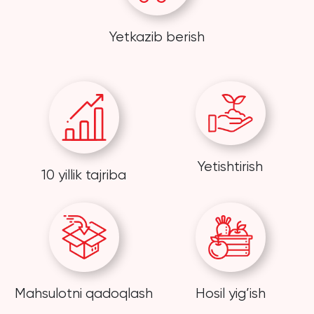
Yetkazib berish
Yetishtirish
10 yillik tajriba
Mahsulotni qadoqlash
Hosil yig’ish