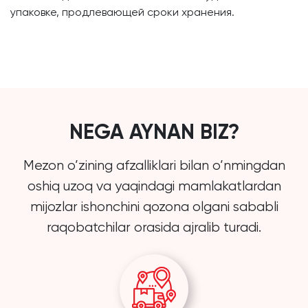
упаковке, продлевающей сроки хранения.
NEGA AYNAN BIZ?
Mezon o’zining afzalliklari bilan o’nmingdan
oshiq uzoq va yaqindagi mamlakatlardan
mijozlar ishonchini qozona olgani sababli
raqobatchilar orasida ajralib turadi.